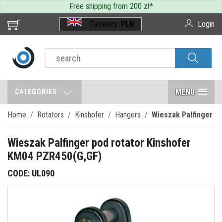
Free shipping from 200 zł
*
Currency:
PLN
Login
MENU
CATEGORIES
Home
Rotators
Kinshofer
Hangers
Wieszak Palfinger p
Wieszak Palfinger pod rotator Kinshofer
KM04 PZR450(G,GF)
CODE: UL090