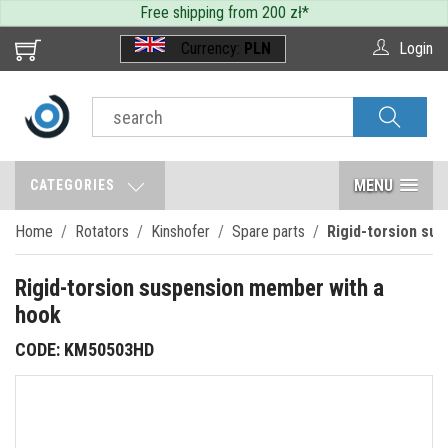
Free shipping from 200 zł
*
Currency:
PLN
Login
MENU
CATEGORIES
Home
Rotators
Kinshofer
Spare parts
Rigid-torsion su
Rigid-torsion suspension member with a
hook
CODE: KM50503HD