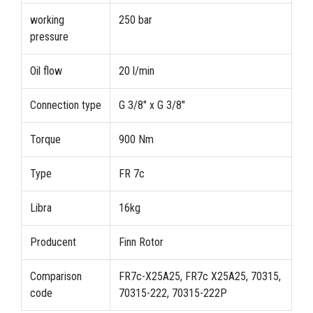
working
250 bar
pressure
Oil flow
20 l/min
Connection type
G 3/8" x G 3/8"
Torque
900 Nm
Type
FR 7c
Libra
16kg
Producent
Finn Rotor
Comparison
FR7c-X25A25, FR7c X25A25, 70315,
code
70315-222, 70315-222P