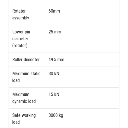
Rotator
60mm
assembly
Lower pin
25 mm
diameter
(rotator)
Roller diameter
49.5 mm
Maximum static
30 kN
load
Maximum
15 kN
dynamic load
Safe working
3000 kg
load